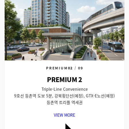
PREMIUM
03
/
09
PREMIUM 3
Future Appreciation
서울 서부권 최대 개발사업 & 비즈니스허브
마곡더그리드(CJ공장부지) MICE복합단지 직접 수혜
VIEW MORE