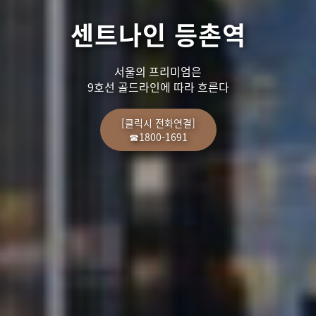
센트나인 등촌역
서울의 프리미엄은
9호선 골드라인에 따라 흐른다
[클릭시 전화연결]
☎1800-1691